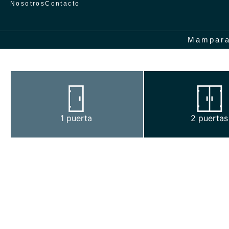
Nosotros
Contacto
Inicio
/
Mamparas
/
Frente
/
Muxia
Mampar
1 puerta
2 puertas