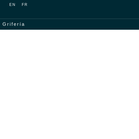
EN
FR
Grifería