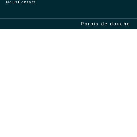
Nous
Contact
Accueil
/
Parois de douche
/
Treviño
Parois de douche