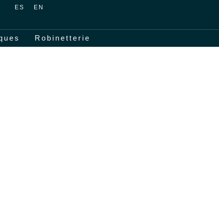
ES
EN
ques
Robinetterie