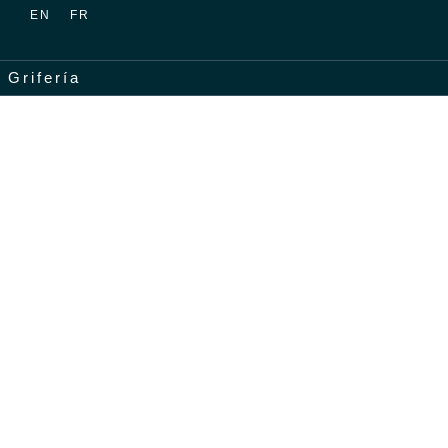
EN
FR
Grifería