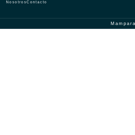
Nosotros
Contacto
Inicio
/
Mamparas
/
Baltimore
Mampar